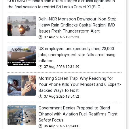
COLOMBO — India's spin attack staged a crucial fightback in
the final session to restrict Sri Lanka Cricket XI (SLC...
Delhi-NCR Monsoon Downpour: Non-Stop
Heavy Rain Gridlocks Capital Region; IMD
Issues Fresh Thunderstorm Alert
07 Aug 2026 19:59:23
US employers unexpectedly shed 23,000
jobs; unemployment rate falls amid rising
inflation
07 Aug 2026 19:34:49
Morning Screen Trap: Why Reaching for
Your Phone Kills Your Mindset and 6 Expert-
Backed Ways to Fix It
07 Aug 2026 18:54:52
Government Denies Proposal to Blend
Ethanol with Aviation Fuel, Reaffirms Flight
Safety Focus
06 Aug 2026 16:24:00