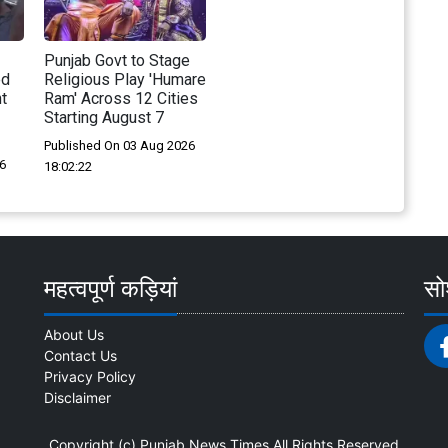
Punjab Govt to Stage
ed
Religious Play 'Humare
t
Ram' Across 12 Cities
Starting August 7
Published On 03 Aug 2026
6
18:02:22
महत्वपूर्ण कड़ियां
सोश
About Us
Contact Us
Privacy Policy
Disclaimer
Copyright (c)
Punjab News Times
All Rights Reserved