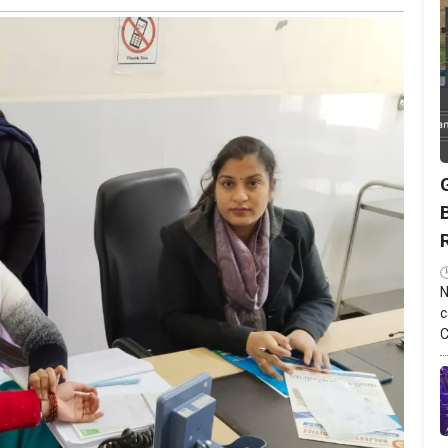
N
c
C