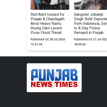
Red Alert Issued for
Gangster Jobanjit
Punjab & Chandigarh
Singh 'Billa' Deport
Amid Heavy Rains;
from Indonesia, Sen
Rising Dam Levels
to 8-Day Police
Pose Flood Threat
Remand in Punjab
Published On 28 Jul 2026
Published On 27 Jul 202
12:41:44
18:59:54