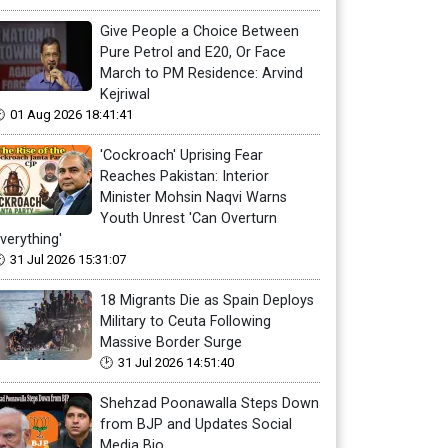
Give People a Choice Between
Pure Petrol and E20, Or Face
March to PM Residence: Arvind
Kejriwal
01 Aug 2026 18:41:41
'Cockroach' Uprising Fear
Reaches Pakistan: Interior
Minister Mohsin Naqvi Warns
Youth Unrest 'Can Overturn
verything'
31 Jul 2026 15:31:07
18 Migrants Die as Spain Deploys
Military to Ceuta Following
Massive Border Surge
31 Jul 2026 14:51:40
Shehzad Poonawalla Steps Down
from BJP and Updates Social
Media Bio