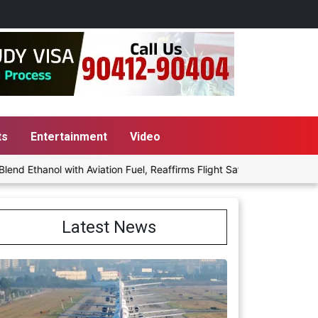
ts
Entertainment
Video
ol with Aviation Fuel, Reaffirms Flight Safety Focus
Punjab Go
Latest News