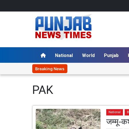
National
World
Punjab
Breaking News
PAK
National
B
जम्मू-क