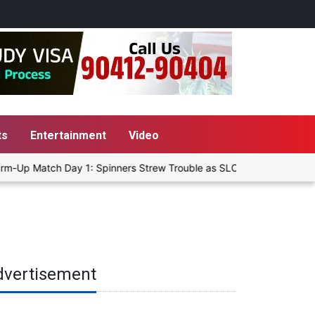
ts
Entertainment
Video
m-Up Match Day 1: Spinners Strew Trouble as SLC XI Reach 363/8 at
dvertisement