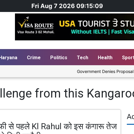
Fri Aug 7 2026 09:15:10
Haryana
Crime
Politics
Tech
Health
Spor
Government Denies Proposal to Bl
llenge from this Kangaro
A
फी से पहले Kl Rahul को इस कंगारू तेज