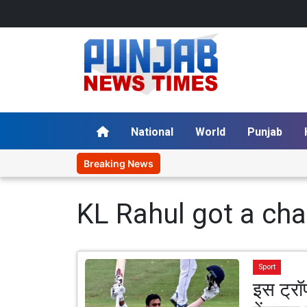
National
World
Punjab
Breaking News
KL Rahul got a cha
Sport
इस ट्रॉ