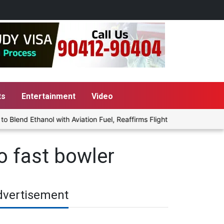
ts
Entertainment
Video
end Ethanol with Aviation Fuel, Reaffirms Flight Safety Focus
o fast bowler
dvertisement