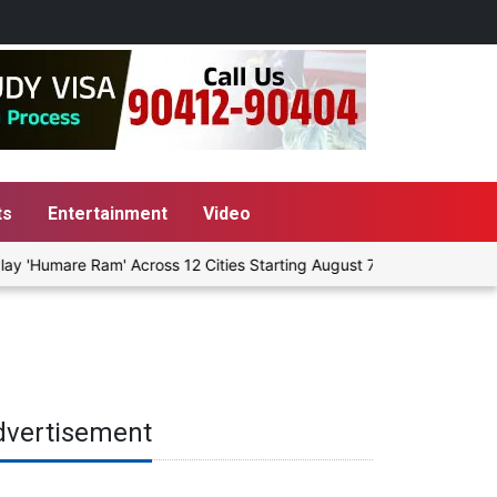
ts
Entertainment
Video
 'Humare Ram' Across 12 Cities Starting August 7
Give People a
dvertisement