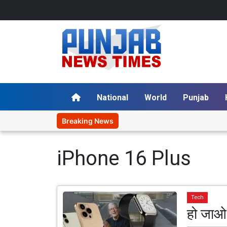
National
World
Punjab
Breaking News
iPhone 16 Plus
Tech
हो जाओ