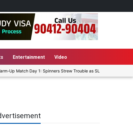
ts
Entertainment
Video
rm-Up Match Day 1: Spinners Strew Trouble as SLC XI Reach 363/8 a
dvertisement