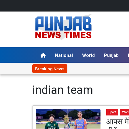
National
World
Punjab
Breaking News
indian team
Sport
Wor
आपस मे