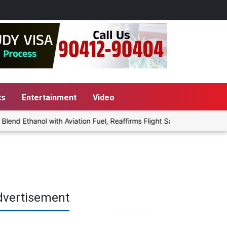
ts
Entertainment
Video
d Ethanol with Aviation Fuel, Reaffirms Flight Safety Focus
Pu
dvertisement