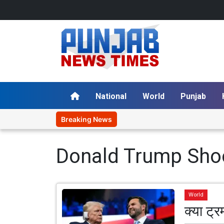
National
World
Punjab
Breaking News
Donald Trump Sho
World
क्या ट्