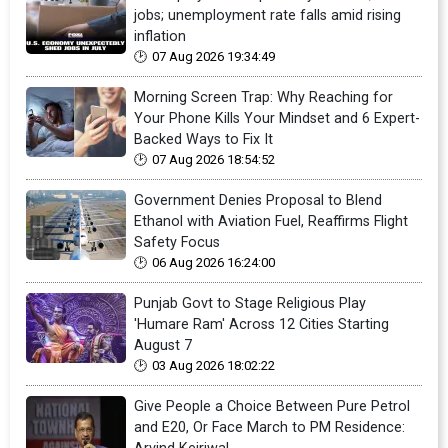
jobs; unemployment rate falls amid rising
inflation
07 Aug 2026 19:34:49
Morning Screen Trap: Why Reaching for
Your Phone Kills Your Mindset and 6 Expert-
Backed Ways to Fix It
07 Aug 2026 18:54:52
Government Denies Proposal to Blend
Ethanol with Aviation Fuel, Reaffirms Flight
Safety Focus
06 Aug 2026 16:24:00
Punjab Govt to Stage Religious Play
'Humare Ram' Across 12 Cities Starting
August 7
03 Aug 2026 18:02:22
Give People a Choice Between Pure Petrol
and E20, Or Face March to PM Residence: