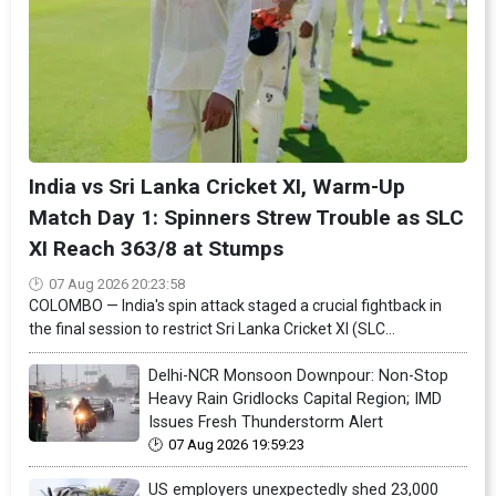
India vs Sri Lanka Cricket XI, Warm-Up
Match Day 1: Spinners Strew Trouble as SLC
XI Reach 363/8 at Stumps
07 Aug 2026 20:23:58
COLOMBO — India's spin attack staged a crucial fightback in
the final session to restrict Sri Lanka Cricket XI (SLC...
Delhi-NCR Monsoon Downpour: Non-Stop
Heavy Rain Gridlocks Capital Region; IMD
Issues Fresh Thunderstorm Alert
07 Aug 2026 19:59:23
US employers unexpectedly shed 23,000