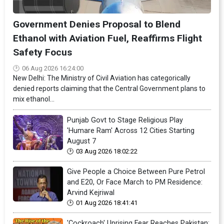
Government Denies Proposal to Blend
Ethanol with Aviation Fuel, Reaffirms Flight
Safety Focus
06 Aug 2026 16:24:00
New Delhi: The Ministry of Civil Aviation has categorically
denied reports claiming that the Central Government plans to
mix ethanol...
Punjab Govt to Stage Religious Play
'Humare Ram' Across 12 Cities Starting
August 7
03 Aug 2026 18:02:22
Give People a Choice Between Pure Petrol
and E20, Or Face March to PM Residence:
Arvind Kejriwal
01 Aug 2026 18:41:41
'Cockroach' Uprising Fear Reaches Pakistan: