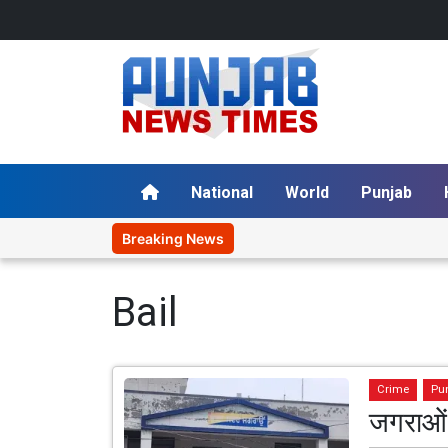
National
World
Punjab
Breaking News
Bail
Crime
Pu
जगराओं 