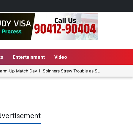
ts
Entertainment
Video
rm-Up Match Day 1: Spinners Strew Trouble as SLC XI Reach 363/8 a
dvertisement