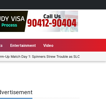
ts
Entertainment
Video
m-Up Match Day 1: Spinners Strew Trouble as SLC XI Reach 363/8 at
dvertisement