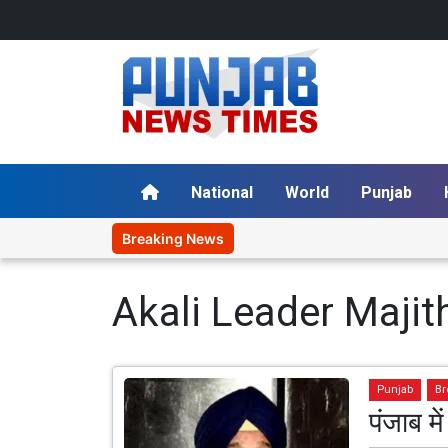
National
World
Punjab
Breaking News
Akali Leader Maji
Punjab
Br
पंजाब म