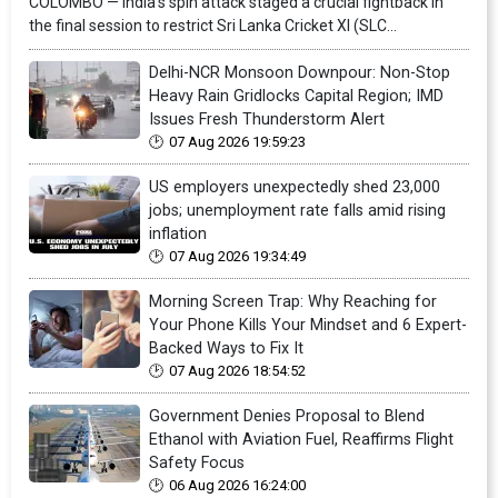
COLOMBO — India's spin attack staged a crucial fightback in
the final session to restrict Sri Lanka Cricket XI (SLC...
Delhi-NCR Monsoon Downpour: Non-Stop
Heavy Rain Gridlocks Capital Region; IMD
Issues Fresh Thunderstorm Alert
07 Aug 2026 19:59:23
US employers unexpectedly shed 23,000
jobs; unemployment rate falls amid rising
inflation
07 Aug 2026 19:34:49
Morning Screen Trap: Why Reaching for
Your Phone Kills Your Mindset and 6 Expert-
Backed Ways to Fix It
07 Aug 2026 18:54:52
Government Denies Proposal to Blend
Ethanol with Aviation Fuel, Reaffirms Flight
Safety Focus
06 Aug 2026 16:24:00