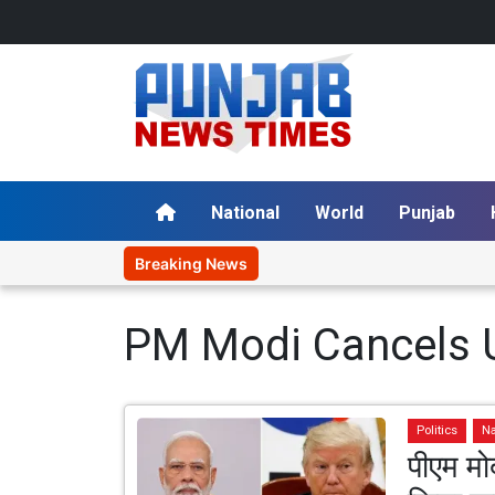
National
World
Punjab
Breaking News
PM Modi Cancels U
Politics
Na
पीएम मोद