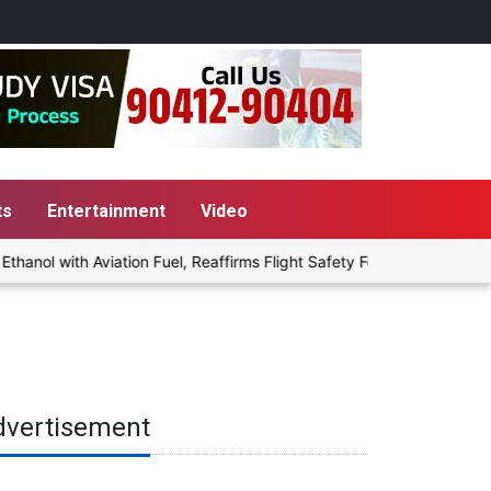
ts
Entertainment
Video
nol with Aviation Fuel, Reaffirms Flight Safety Focus
Punjab G
dvertisement