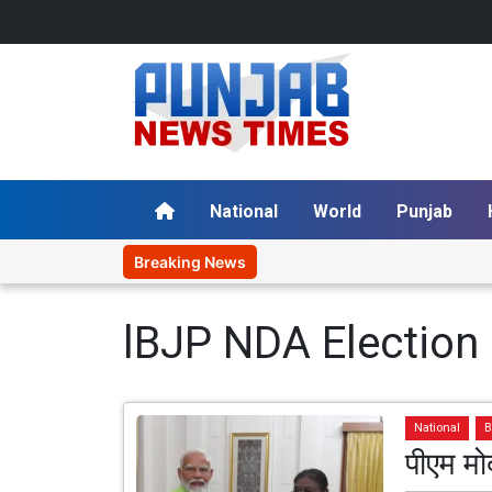
National
World
Punjab
Breaking News
lBJP NDA Election
National
B
पीएम मोद