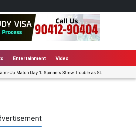
ts
Entertainment
Video
rm-Up Match Day 1: Spinners Strew Trouble as SLC XI Reach 363/8 a
dvertisement