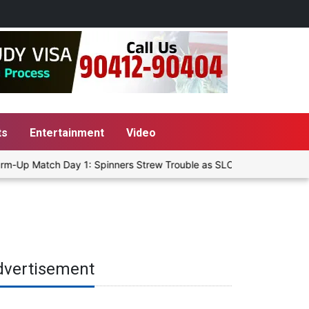
ts
Entertainment
Video
m-Up Match Day 1: Spinners Strew Trouble as SLC XI Reach 363/8 at
dvertisement