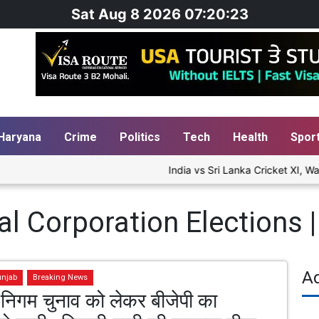
Sat Aug 8 2026 07:20:24
Haryana
Crime
Politics
Tech
Health
Spor
India vs Sri Lanka Cricket XI, War
l Corporation Elections |
A
unjab
Breaking News
निगम चुनाव को लेकर बीजेपी का