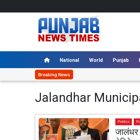
National
World
Punjab
Breaking News
Jalandhar Municipa
Politics
P
जालंधर 