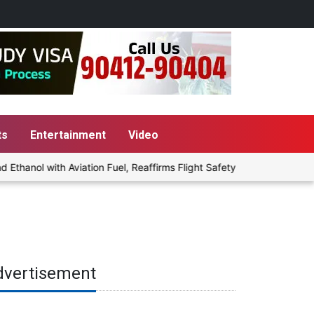
ts
Entertainment
Video
anol with Aviation Fuel, Reaffirms Flight Safety Focus
Punjab 
dvertisement