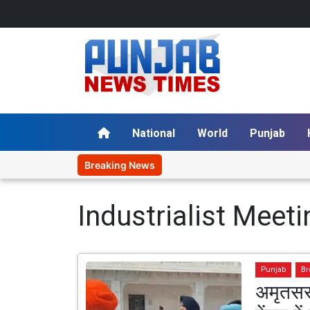
National
World
Punjab
Breaking News
Industrialist Meet
Punjab
Br
अमृतसर 