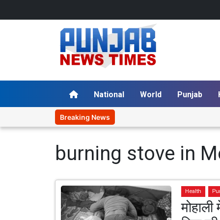
National
World
Punjab
Breaking News
burning stove in M
Health
Pu
मोहाली म