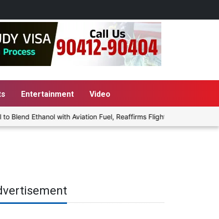
ts
Entertainment
Video
lend Ethanol with Aviation Fuel, Reaffirms Flight Safety Focus
dvertisement